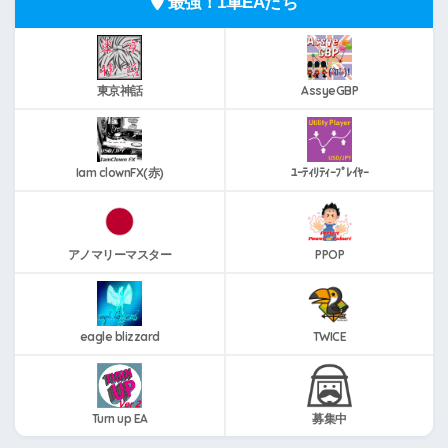
最強！1軍EAたち
東京神話
AssyeGBP
Iam clownFX(赤)
ﾕｰﾃｨﾘﾃｨｰﾌﾟﾚｲﾔｰ
アノマリーマスター
PPOP
eagle blizzard
TWICE
Turn up EA
募集中