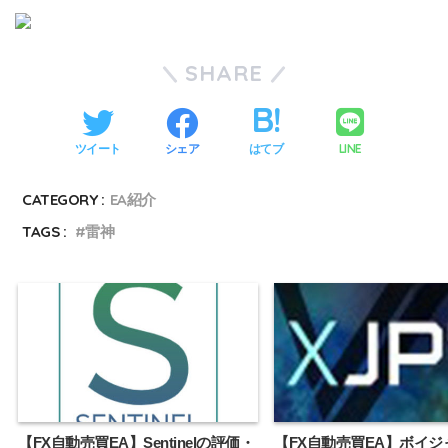
SHARE
LINE
ツイート
シェア
はてブ
CATEGORY :
EA紹介
TAGS :
雷神
【FX自動売買EA】Sentinelの評価・
【FX自動売買EA】ボイジャ