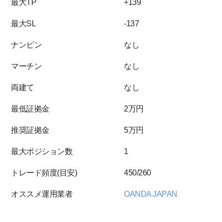
最大TP
+139
最大SL
-137
ナンピン
なし
マーチン
なし
両建て
なし
最低証拠金
2万円
推奨証拠金
5万円
最大ポジション数
1
トレード頻度(目安)
450/260
オススメ運用業者
OANDA JAPAN