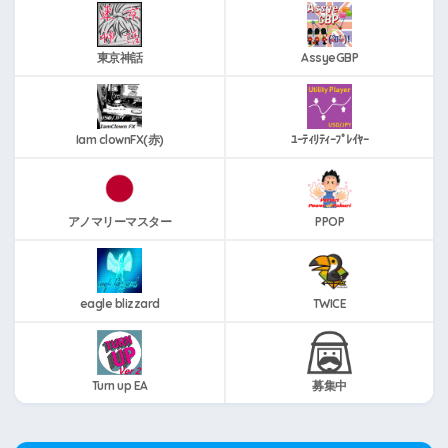
東京神話
AssyeGBP
Iam clownFX(赤)
ﾕｰﾃｨﾘﾃｨｰﾌﾟﾚｲﾔｰ
アノマリーマスター
PPOP
eagle blizzard
TWICE
Turn up EA
募集中