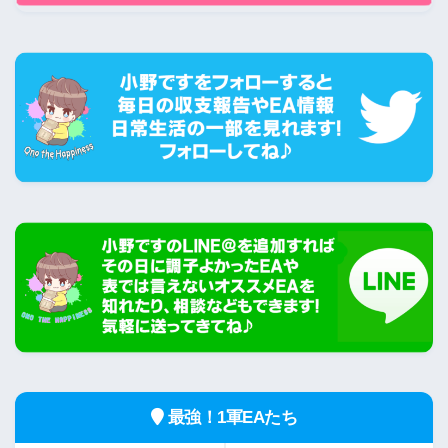
最強！1軍EAたち