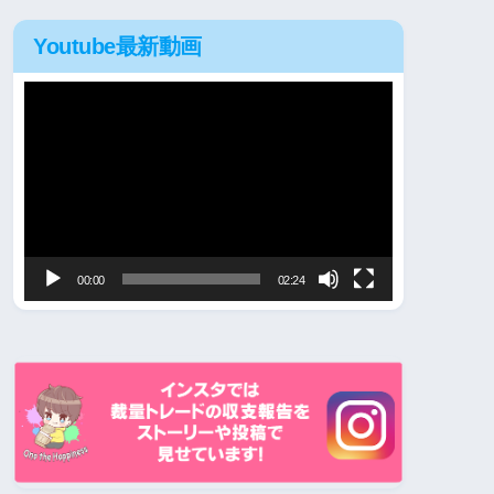
Youtube最新動画
動
画
プ
レ
ー
ヤ
00:00
02:24
ー