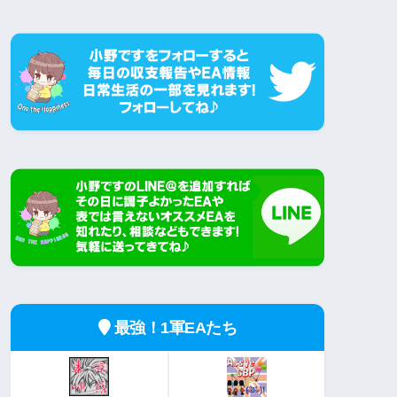
最強！1軍EAたち