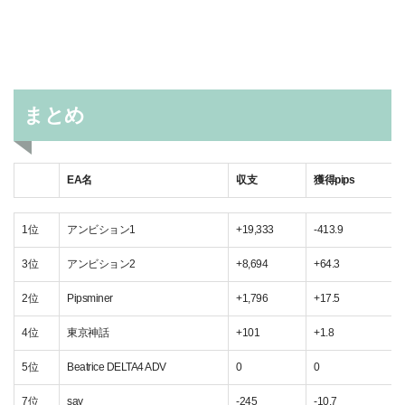
まとめ
EA名
収支
獲得pips
EA名
収支
獲得pips
1位
アンビション1
+19,333
-413.9
3位
アンビション2
+8,694
+64.3
2位
Pipsminer
+1,796
+17.5
4位
東京神話
+101
+1.8
5位
Beatrice DELTA4 ADV
0
0
7位
say
-245
-10.7