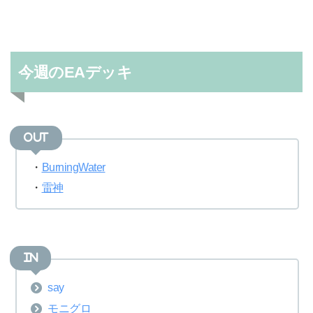
今週のEAデッキ
OUT
・
BurningWater
・
雷神
IN
say
モニグロ