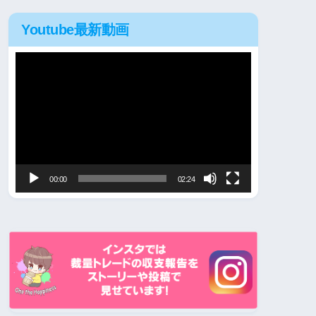
Youtube最新動画
動
画
プ
レ
ー
ヤ
00:00
02:24
ー