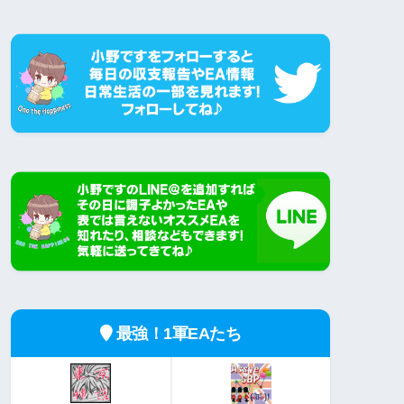
最強！1軍EAたち