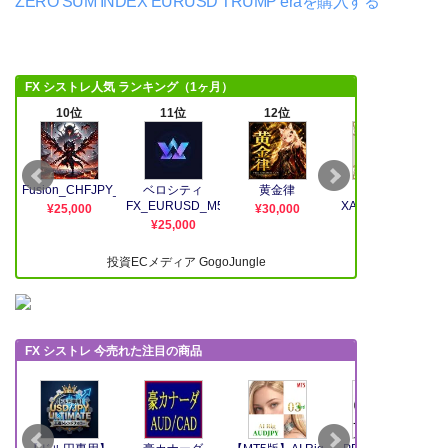
ZERO SUM INDEX EURUSD TRUMP eraを購入する