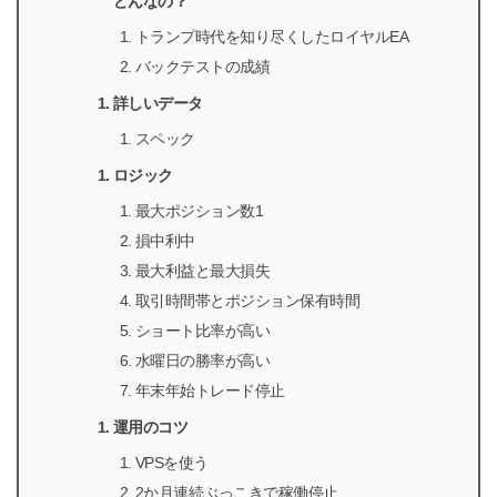
どんなの？
トランプ時代を知り尽くしたロイヤルEA
バックテストの成績
詳しいデータ
スペック
ロジック
最大ポジション数1
損中利中
最大利益と最大損失
取引時間帯とポジション保有時間
ショート比率が高い
水曜日の勝率が高い
年末年始トレード停止
運用のコツ
VPSを使う
2か月連続ぶっこきで稼働停止