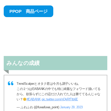
PPOP 商品ページ
みんなの成績
TrendScalperとオタク君は今月も調子いいね。
この２つはEABANKの中でも特に綺麗なフォワード描いてる
から、欲張らずにこの辺だけ入れてた人は勝ててるんじゃな
い？
#EABANK
pic.twitter.com/nQkRfTtb6E
— ふわふわ (@fuwafuwa_point)
January 29, 2023