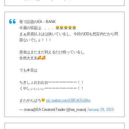
巷で話題のEA－BANK
今週の収益は、、、、
まぁ原資以上はは抜いているし、今回のDDも想定内だから問
題ないでしょ！！！
資金はまだまだ戦えるだけ残っているし
全然大丈夫
でも本音は
ちきしょおおおおーーーーーーーー！！
くやしぃぃぃぃーーーーーーーーー！！
またがんばろ
pic.twitter.com/U8FnKFs8An
— masa@EA Creator&Trader (@ea_masa)
January 28, 2023