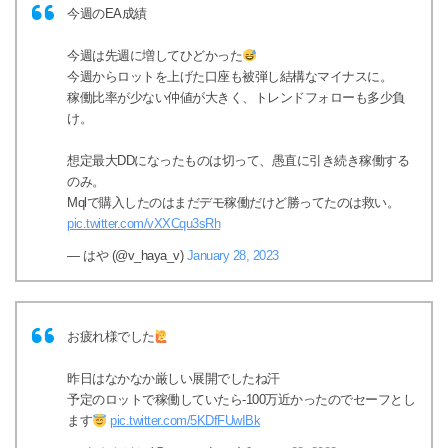
今週のEA成績
今週は先週に増してひどかった
今週からロットを上げた口座も被弾し結構なマイナスに。
稼働比率が少ない仲値が大きく、トレンドフォローも多少負
け。
想定最大DDになったものは切って、愚直に引き続き稼働する
のみ。
Mqlで購入したのはまだデモ稼働だけど勝ってたのは救い。
pic.twitter.com/vXXCqu3sRh
— はや (@v_haya_v)
January 28, 2023
お疲れ様でした
昨日はなかなか厳しい展開でしたね汗
予定のロットで稼働していたら-100万近かったのでセーフとし
ます
pic.twitter.com/5KDfFUwIBk