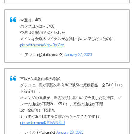
今週は＋400
バンク口座は－5700
今週は金曜が地獄と化した
メインは金曜のマイナスがなければいい感じだったのに
pic.twitter.com/VqpxRxjGrV
— アマニ (@atattehosii22)
January 27, 2023
市販EA 損益曲線の考察。
グラフは、青が実際の昨年9/12以降の累積損益（全EA 0.1ロッ
ト設定時）、
オレンジの直線が、過去実績に基づいて予測した期待値、グ
レーの曲線が下限2σ（95％）、黄色の曲線が下限
3σ（99.7％）予測値。
もうすぐ3σ到達する直前だったってことですね。
pic.twitter.com/KP1vV3rFkJ
— たくみ (@takmifx)
January 28, 2023