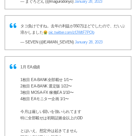
— まぐろどん (@magurodonyo)
January 28, 2023
タコ負けですね。去年の利益が350万ほどでしたので、だいぶ
溶かしました
pic.twitter.com/zfJWtF7PQb
— SEVEN (@EAMAN_SEVEN)
January 28, 2023
1月 EA成績
1枚目 EA-BANK全部載せ 1/1〜
2枚目 EA-BANK 選定版 1/22〜
3枚目 MOSA-FX 稼働EA 1/10〜
4枚目 EAモニター企画 1/1〜
今月は厳しい闘いを強いられてます
特に全部載せは初期証拠金以上のDD
とはいえ、想定外は起きてません