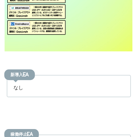
新導入EA
なし
稼働停止EA