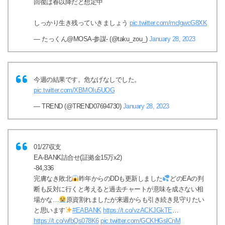
回復は春以降だと想定中
しっかり生き残っていきましょう
pic.twitter.com/mclgwcG8XK
— たっくん@MOSA-参謀- (@taku_zou_)
January 28, 2023
今週の結果です。危なげなしでした。
pic.twitter.com/XBMOIu5UOG
— TREND (@TREND07694730)
January 28, 2023
01/27収支
EA-BANK詰合せ(証拠金15万x2)
-84,336
完膚なき敗北
昨年からのDDも更新しました
どのEAの判
断も反対に行くと考えると過去チャートが意味を成さない相
場かな…
原資割れましたが来週からも引き続き見守りたい
と思います
#EABANK
https://t.co/vzACKJGkTE
…
https://t.co/wfbQs078K6
pic.twitter.com/GCKHGslCnM