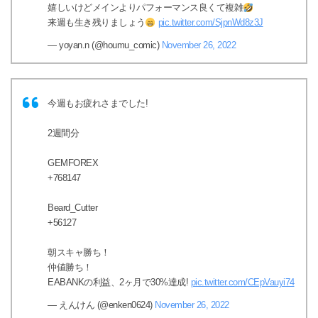
嬉しいけどメインよりパフォーマンス良くて複雑
来週も生き残りましょう
pic.twitter.com/SjpnWd8z3J
— yoyan.n (@houmu_comic)
November 26, 2022
今週もお疲れさまでした!
2週間分
GEMFOREX
+768147
Beard_Cutter
+56127
朝スキャ勝ち！
仲値勝ち！
EABANKの利益、2ヶ月で30%達成!
pic.twitter.com/CEpVauyi74
— えんけん (@enken0624)
November 26, 2022