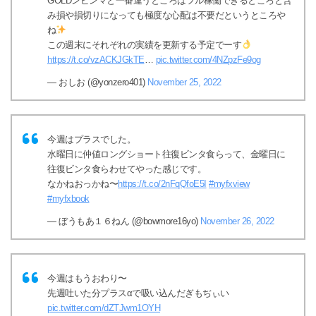
GOLDンピンマと一番違うところはフル稼働できるところと含
み損や損切りになっても極度な心配は不要だというところや
ね
この週末にそれぞれの実績を更新する予定でーす
https://t.co/vzACKJGkTE
…
pic.twitter.com/4NZpzFe9og
— おしお (@yonzero401)
November 25, 2022
今週はプラスでした。
水曜日に仲値ロングショート往復ビンタ食らって、金曜日に
往復ビンタ食らわせてやった感じです。
なかねおっかね〜
https://t.co/2nFqQfoE5I
#myfxview
#myfxbook
— ぼうもあ１６ねん (@bowmore16yo)
November 26, 2022
今週はもうおわり〜
先週吐いた分プラスαで吸い込んだぎもぢぃい
pic.twitter.com/dZTJwm1OYH