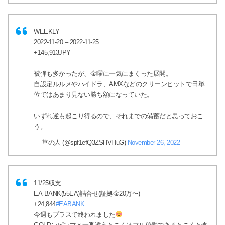
WEEKLY
2022-11-20 – 2022-11-25
+145,913JPY
被弾も多かったが、金曜に一気にまくった展開。
自設定ルルメやハイドラ、AMXなどのクリーンヒットで日単
位ではあまり見ない勝ち額になっていた。
いずれ逆も起こり得るので、それまでの備蓄だと思っておこ
う。
— 草の人 (@spf1efQ3ZSHVHuG)
November 26, 2022
11/25収支
EA-BANK(55EA)詰合せ(証拠金20万〜)
+24,844
#EABANK
今週もプラスで終われました