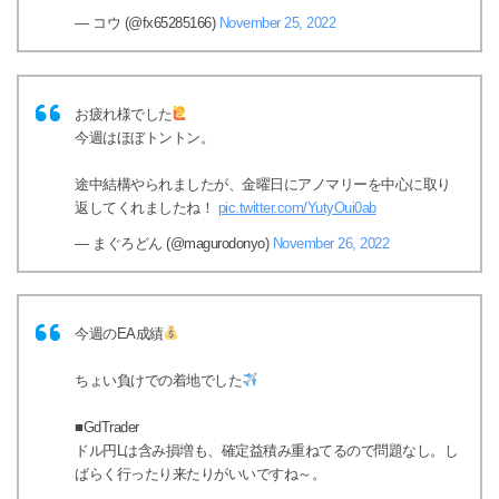
— コウ (@fx65285166)
November 25, 2022
お疲れ様でした
今週はほぼトントン。
途中結構やられましたが、金曜日にアノマリーを中心に取り
返してくれましたね！
pic.twitter.com/YutyOui0ab
— まぐろどん (@magurodonyo)
November 26, 2022
今週のEA成績
ちょい負けでの着地でした
■GdTrader
ドル円Lは含み損増も、確定益積み重ねてるので問題なし。し
ばらく行ったり来たりがいいですね～。