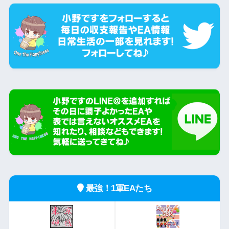
最強！1軍EAたち