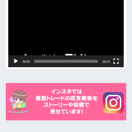
動
画
プ
レ
ー
ヤ
ー
00:00
02:24