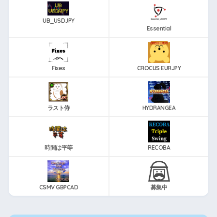
UB_USDJPY
Essential
Fixes
CROCUS EURJPY
ラスト侍
HYDRANGEA
時間は平等
RECOBA
CSMV GBPCAD
募集中