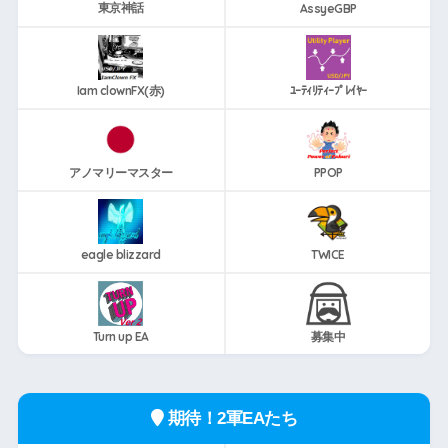
東京神話
AssyeGBP
Iam clownFX(赤)
ﾕｰﾃｨﾘﾃｨｰﾌﾟﾚｲﾔｰ
アノマリーマスター
PPOP
eagle blizzard
TWICE
Turn up EA
募集中
期待！2軍EAたち