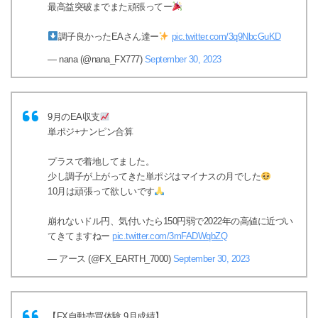
最高益突破までまた頑張ってー
調子良かったEAさん達ー
pic.twitter.com/3q9NbcGuKD
— nana (@nana_FX777)
September 30, 2023
9月のEA収支
単ポジ+ナンピン合算
プラスで着地してました。
少し調子が上がってきた単ポジはマイナスの月でした
10月は頑張って欲しいです
崩れないドル円、気付いたら150円弱で2022年の高値に近づい
てきてますねー
pic.twitter.com/3mFADWqbZQ
— アース (@FX_EARTH_7000)
September 30, 2023
【FX自動売買体験 9月成績】