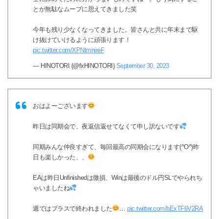
とが無駄なムーブに思えてきました笑
今年も残り少なくなってきました。皆さんと共に年末まで駆
け抜けていけるように頑張ります！
pic.twitter.com/XPNtmnjreF
— HINOTORI (@fxHINOTORI)
September 30, 2023
おはよーございます
昨日は同期会で、夜返信返せてなくて申し訳ないです
同期みんな仲良すぎて、毎回最高の同期会になります(^O^)昨
日も楽しかった、、
EAは昨日Unfinishedは微損、Winは最後のドル円SLでやられち
ゃいましたね
週ではプラスで終われました
…
pic.twitter.com/bExTF6V2RA