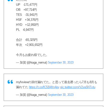
UP -171,477円
OB +97,714円
TES -31,941円
HSF +34,376円
HYD +12,950円
PL -6,947円
合計 -65,325円
年次 +2,901,652円
今月もお疲れ様でした。
— 加賀 (@kaga_nemui)
September 30, 2023
myfxviewの添付漏れてた。と思って過去遡ったら7月も8月も
漏れてた
https://t.co/fC5B4fm4qy
pic.twitter.com/V2va5NTxtu
— 加賀 (@kaga_nemui)
September 30, 2023