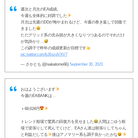
週次と月次のEA成績。
今週も全体的に好調でした
月次は先週のDDが悔やまれるけど、今週の巻き返しで回復で
きました
ただグリッド系の含み損が大きくなりつつあるのでそれだけ
が気掛かり…
この調子で昨年の成績更新が目標です
pic.twitter.com/bJ6xzpVXV7
— さかとも (@sakatomo66)
September 30, 2023
おはようございます
今週のEABANKは…
＋69,024円
トレンド相場で驚異の回復力を見せました
人間はこゆう相
場で逆張りして死んでくけど、EAさん達は順張りしてちゃん
と利益だしてる
後はアノマリー系も調子良かったかな