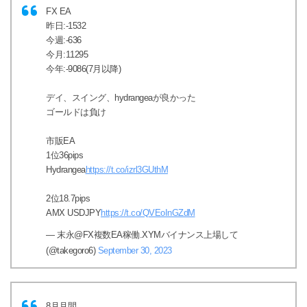
FX EA
昨日:-1532
今週:-636
今月:11295
今年:-9086(7月以降)
デイ、スイング、hydrangeaが良かった
ゴールドは負け
市販EA
1位36pips
Hydrangea
https://t.co/izrl3GUthM
2位18.7pips
AMX USDJPY
https://t.co/QVEoInGZdM
— 末永@FX複数EA稼働.XYMバイナンス上場して
(@takegoro6)
September 30, 2023
8月月間