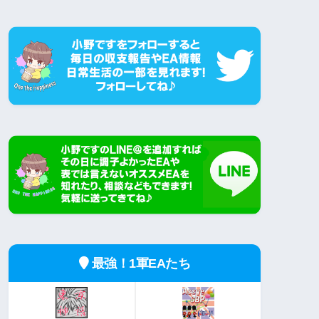
最強！1軍EAたち