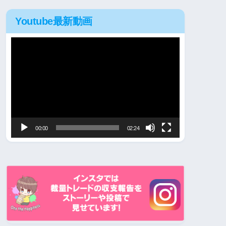
Youtube最新動画
動
画
プ
レ
ー
ヤ
00:00
02:24
ー